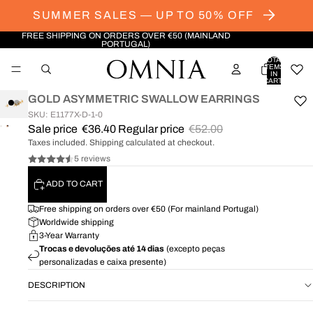
SUMMER SALES — UP TO 50% OFF
FREE SHIPPING ON ORDERS OVER €50 (MAINLAND
PORTUGAL)
TOTAL
ITEMS
IN
CART:
0
GOLD ASYMMETRIC SWALLOW EARRINGS
SKU: E1177X-D-1-0
Sale price
€36.40
Regular price
€52.00
OPEN
OPEN
Taxes included. Shipping calculated at checkout.
IMAGE
IMAGE
IN
IN
5 reviews
FULL
FULL
ADD TO CART
SCREEN
SCREEN
Free shipping on orders over €50 (For mainland Portugal)
Worldwide shipping
3-Year Warranty
Trocas e devoluções até 14 dias
(excepto peças
personalizadas e caixa presente)
DESCRIPTION