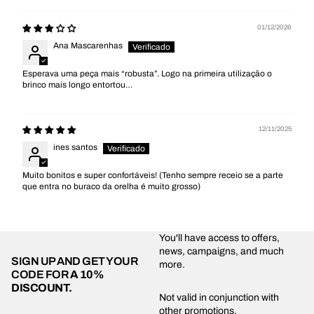
01/12/2026
Ana Mascarenhas
Esperava uma peça mais “robusta”. Logo na primeira utilização o
brinco mais longo entortou…
12/11/2025
ines santos
Muito bonitos e super confortáveis! (Tenho sempre receio se a parte
que entra no buraco da orelha é muito grosso)
You'll have access to offers,
news, campaigns, and much
SIGN UP AND GET YOUR
more.
CODE FOR
A 10%
DISCOUNT.
Privacy policy
Not valid in conjunction with
other promotions.